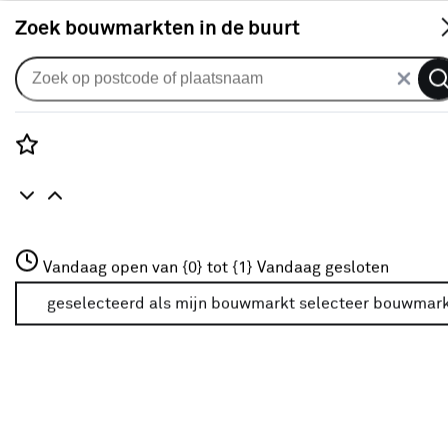
S
Zoek bouwmarkten in de buurt
Gordijnen
Gordijn Romee 1330 salt and
pepper
Rozenstraat 3
Vandaag open van {0} tot {1}
Vandaag gesloten
0
klantreview
review
3772JH Amersfoort
+31 01234567
geselecteerd als mijn bouwmarkt
selecteer bouwmar
Meer over deze bouwmarkt