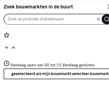
S
Zoek bouwmarkten in de buurt
Gordijnen
Gordijn Roger 1249 karamel
3
klantreviews
reviews
Rozenstraat 3
3.7
1
5
3
3
Vandaag open van {0} tot {1}
Vandaag gesloten
3772JH Amersfoort
+31 01234567
geselecteerd als mijn bouwmarkt
selecteer bouwmark
Meer over deze bouwmarkt