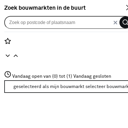
S
Zoek bouwmarkten in de buurt
Gordijnen
Gordijn Rick 1555 mint
0
klantreview
review
Rozenstraat 3
Vandaag open van {0} tot {1}
Vandaag gesloten
3772JH Amersfoort
+31 01234567
geselecteerd als mijn bouwmarkt
selecteer bouwmar
Meer over deze bouwmarkt