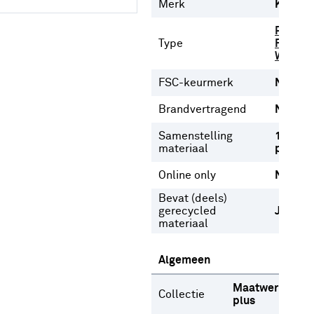
Merk
Karwei
Plooigo
Type
Ringgor
Wavego
FSC-keurmerk
Nee
Brandvertragend
Nee
Samenstelling
100%
materiaal
polyest
Online only
Nee
Bevat (deels)
gerecycled
Ja
materiaal
Algemeen
Maatwerk
Collectie
plus