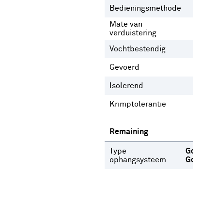
Bedieningsmethode
Gee
Mate van
Lich
verduistering
Vochtbestendig
Nee
Gevoerd
Ja
N
Isolerend
Nee
Krimptolerantie
2 %
Remaining
Type
Gordijnr
ophangsysteem
Gordijn