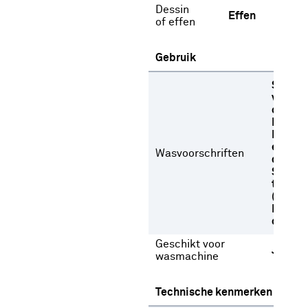
Dessin
Effen
of effen
Gebruik
Stome
versch
oplosm
Niet b
Niet dr
een
Wasvoorschriften
droogt
Strijke
temper
(max 1
Normal
op 30 
Geschikt voor
Ja
wasmachine
Technische kenmerken