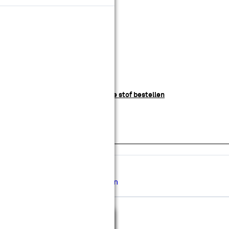
anbieding nog
9
dagen geldig
leur:
Op maat maken
elf aan de slag met deze stof?
Losse stof bestellen
Levertijd ongeveer 30 werkdagen
Gratis
op maat gemaakt
Gratis
bezorgd in je bouwmarkt
Hulp nodig bij de afmeting?
Inmeetservice aanvragen
Stof thuis bekijken?
Sluiten
Kleurstaal aanvragen