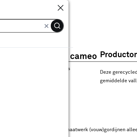
Sluiten
Sluiten
ordijn Pelle 2076 cameo
Productom
Gordijn Pelle 2076 cameo
4
klantreviews
reviews
Deze gerecyclede
4.8
1
5
4
4
gemiddelde valli
anaf
anaf 29.99
29
.
99
2.49
Met Club Karwei
5% korting vanaf 50.-
5% korting vanaf 50.- op alle maatwerk (vouw)gordijnen alle