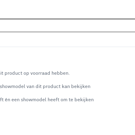
Home
Assortiment
Raamdecoratie
Gordijnen
G
lle 2076 cameo
aan je winkelwagen
it product op voorraad hebben.
 showmodel van dit product kan bekijken
v
ft én een showmodel heeft om te bekijken
v
2
misgegaan...
2
2
et niet mogelijke om meer exemplaren te bestellen.