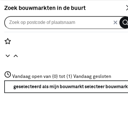
S
Zoek bouwmarkten in de buurt
Gordijnen
Gordijn Pelle 2066 off-white
2
klantreviews
reviews
Rozenstraat 3
2.0
1
5
2
2
Vandaag open van {0} tot {1}
Vandaag gesloten
3772JH Amersfoort
+31 01234567
geselecteerd als mijn bouwmarkt
selecteer bouwmark
Meer over deze bouwmarkt