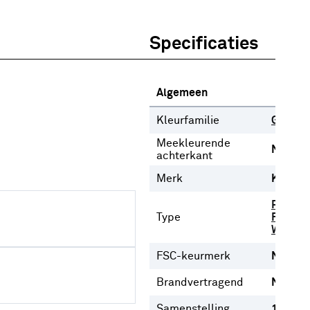
Specificaties
Algemeen
Kleurfamilie
Grijs
Meekleurende
Nee
achterkant
Merk
Karwei
Plooigo
Type
Ringgor
Wavego
FSC-keurmerk
Nee
Brandvertragend
Nee
Samenstelling
100%