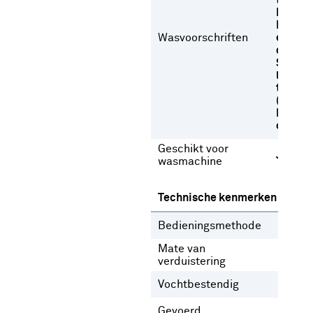
temper
Niet b
Niet dr
Wasvoorschriften
een
droogt
Strijke
lage
temper
(max 1
Normal
op 40 
Geschikt voor
Ja
wasmachine
Technische kenmerken
Bedieningsmethode
Gee
Mate van
Lich
verduistering
Vochtbestendig
Nee
Gevoerd
Ja
N