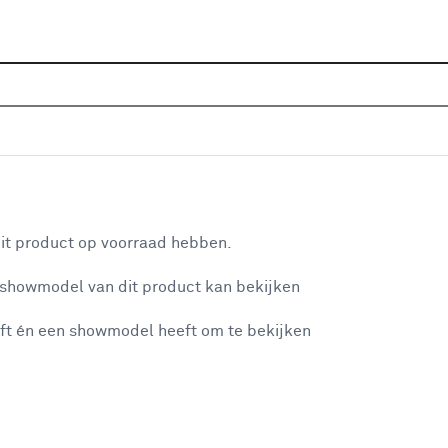
Home
Assortiment
Raamdecoratie
Gordijnen
G
 1735 kh silver
aan je winkelwagen
it product op voorraad hebben.
v
 showmodel van dit product kan bekijken
v
ft én een showmodel heeft om te bekijken
2
2
misgegaan...
2
A
et niet mogelijke om meer exemplaren te bestellen.