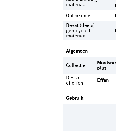
materiaal
polyest
Online only
Nee
Bevat (deels)
gerecycled
Nee
materiaal
Algemeen
Maatwerk
Collectie
plus
Dessin
Effen
of effen
Gebruik
Stome
versch
oplosm
op lag