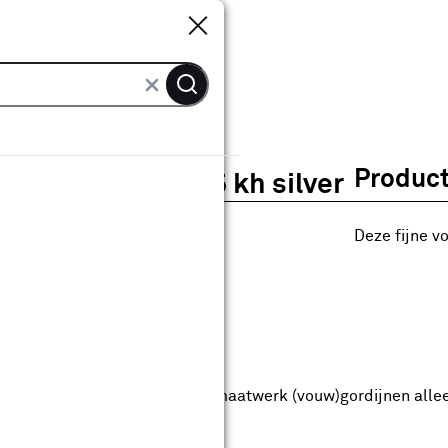
Sluiten
Sluiten
ordijn Onno 1735 kh silver
Product
Gordijn Onno 1735 kh silver
0
klantreview
review
Deze fijne vo
anaf
anaf 33.99
33
.
99
5.49
Met Club Karwei
5% korting vanaf 50.-
5% korting vanaf 50.- op alle maatwerk (vouw)gordijnen alle
anbieding t/m 16-08-2026