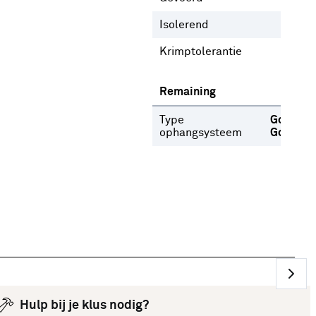
Isolerend
Nee
Krimptolerantie
1 %
Remaining
Type
Gordijnr
ophangsysteem
Gordijn
Hulp bij je klus nodig?