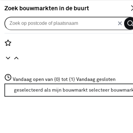
S
Zoek bouwmarkten in de buurt
Gordijnen
Gordijn Onno 1734 kh beach
0
klantreview
review
Rozenstraat 3
Vandaag open van {0} tot {1}
Vandaag gesloten
3772JH Amersfoort
+31 01234567
geselecteerd als mijn bouwmarkt
selecteer bouwmar
Meer over deze bouwmarkt