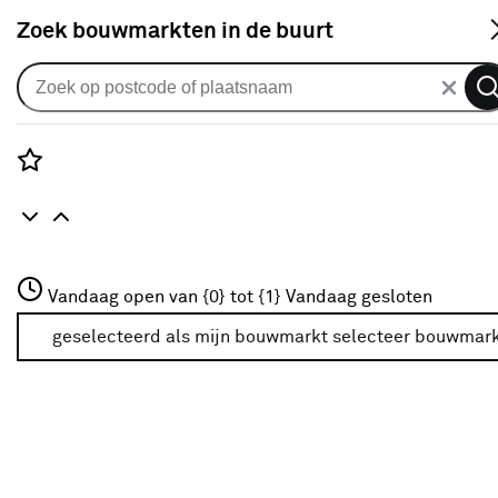
S
Zoek bouwmarkten in de buurt
Gordijnen
Gordijn Monty 1594 appel
0
klantreview
review
Rozenstraat 3
Vandaag open van {0} tot {1}
Vandaag gesloten
3772JH Amersfoort
+31 01234567
geselecteerd als mijn bouwmarkt
selecteer bouwmar
Meer over deze bouwmarkt