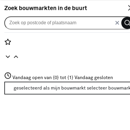
S
Zoek bouwmarkten in de buurt
Gordijnen
Gordijn Merel 2201 kh antraciet
2
klantreviews
reviews
Rozenstraat 3
5.0
1
5
2
2
Vandaag open van {0} tot {1}
Vandaag gesloten
3772JH Amersfoort
+31 01234567
geselecteerd als mijn bouwmarkt
selecteer bouwmar
Meer over deze bouwmarkt