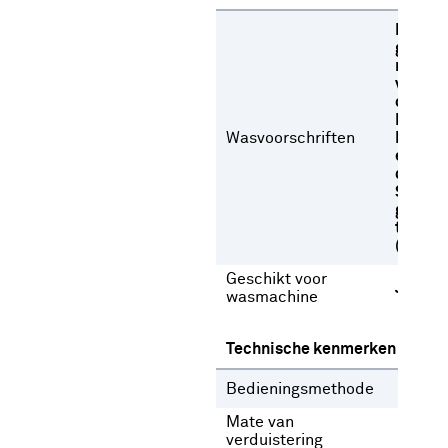
Fijne w
graden
met
versch
oplosm
Niet b
Wasvoorschriften
Niet dr
een
droogt
Strijke
gemid
temper
(max. 
Geschikt voor
Ja
wasmachine
Technische kenmerken
Bedieningsmethode
Gee
Mate van
Lich
verduistering