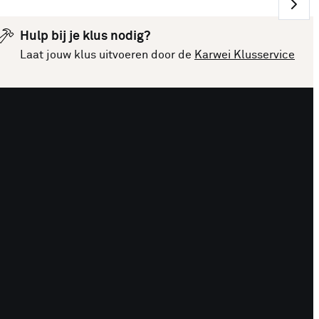
Hulp bij je klus nodig?
Laat jouw klus uitvoeren door de
Karwei Klusservice