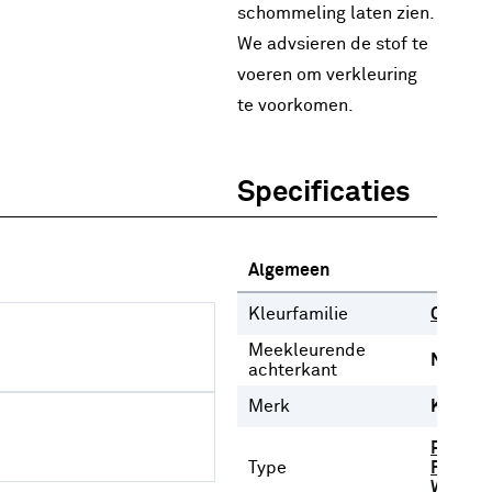
schommeling laten zien.
We advsieren de stof te
voeren om verkleuring
te voorkomen.
Specificaties
Algemeen
Kleurfamilie
Oranje
Meekleurende
Nee
achterkant
Merk
Karwei
Plooigo
Type
Ringgor
Wavego