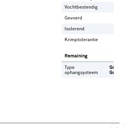
Vochtbestendig
Nee
Gevoerd
Ja
N
Isolerend
Nee
Krimptolerantie
3 %
Remaining
Type
Gordijnr
ophangsysteem
Gordijn