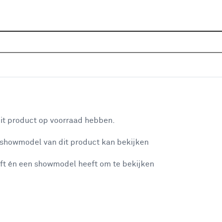
Home
Assortiment
Raamdecoratie
Gordijnen
G
es 2886 brick
aan je winkelwagen
it product op voorraad hebben.
v
 showmodel van dit product kan bekijken
v
ft én een showmodel heeft om te bekijken
2
2
misgegaan...
2
A
et niet mogelijke om meer exemplaren te bestellen.