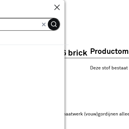
Sluiten
Sluiten
ordijn Mees 2886 brick
Productoms
Gordijn Mees 2886 brick
0
klantreview
review
Deze stof bestaat 
anaf
anaf 39.99
39
.
99
9.99
Met Club Karwei
5% korting vanaf 50.-
5% korting vanaf 50.- op alle maatwerk (vouw)gordijnen alle
anbieding nog
9
dagen geldig