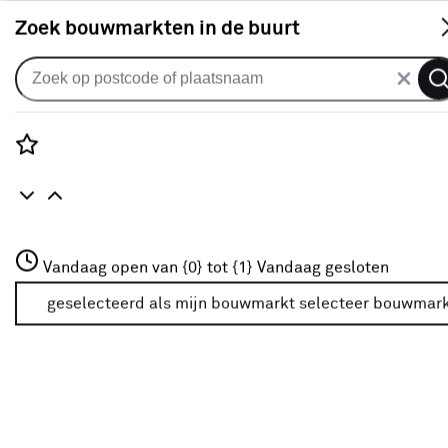
S
Zoek bouwmarkten in de buurt
Gordijnen
Gordijn Mauro 1642 denim blue
0
klantreview
review
Rozenstraat 3
Vandaag open van {0} tot {1}
Vandaag gesloten
3772JH Amersfoort
+31 01234567
geselecteerd als mijn bouwmarkt
selecteer bouwmar
Meer over deze bouwmarkt