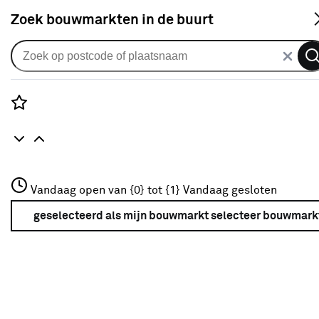
S
Zoek bouwmarkten in de buurt
Gordijnen
Gordijn Livia 2051 kh sand
5
klantreviews
reviews
Rozenstraat 3
5.0
1
5
5
5
Vandaag open van {0} tot {1}
Vandaag gesloten
3772JH Amersfoort
+31 01234567
geselecteerd als mijn bouwmarkt
selecteer bouwmark
Meer over deze bouwmarkt