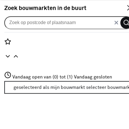
S
Zoek bouwmarkten in de buurt
Gordijnen
Gordijn Lisa 1501 soft pink
2
klantreviews
reviews
Rozenstraat 3
5.0
1
5
2
2
Vandaag open van {0} tot {1}
Vandaag gesloten
3772JH Amersfoort
+31 01234567
geselecteerd als mijn bouwmarkt
selecteer bouwmar
Meer over deze bouwmarkt