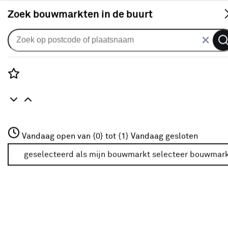
S
Zoek bouwmarkten in de buurt
Gordijnen
Gordijn Liam kh 2010 green
0
klantreview
review
Rozenstraat 3
Vandaag open van {0} tot {1}
Vandaag gesloten
3772JH Amersfoort
+31 01234567
geselecteerd als mijn bouwmarkt
selecteer bouwmar
Meer over deze bouwmarkt