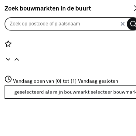
S
Zoek bouwmarkten in de buurt
Gordijnen
Gordijn Kai 2859 gebroken wit
0
klantreview
review
Rozenstraat 3
Vandaag open van {0} tot {1}
Vandaag gesloten
3772JH Amersfoort
+31 01234567
geselecteerd als mijn bouwmarkt
selecteer bouwmar
Meer over deze bouwmarkt