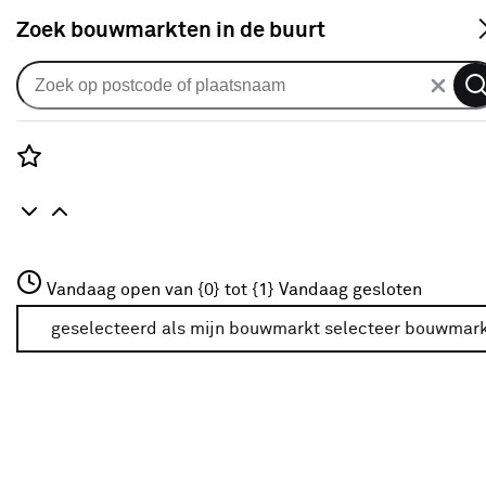
S
Zoek bouwmarkten in de buurt
Gordijnen
Gordijn Jutta 1802 kh beach
5
klantreviews
reviews
Rozenstraat 3
5.0
1
5
5
5
Vandaag open van {0} tot {1}
Vandaag gesloten
3772JH Amersfoort
+31 01234567
geselecteerd als mijn bouwmarkt
selecteer bouwmar
Meer over deze bouwmarkt