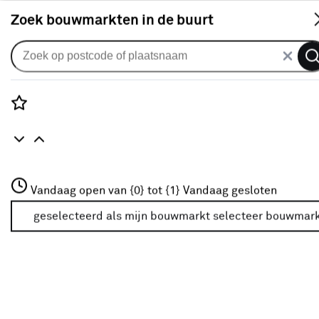
S
Zoek bouwmarkten in de buurt
Gordijnen
Gordijn Jaime 2658 mushroom
2
klantreviews
reviews
Rozenstraat 3
4.5
1
5
2
2
Vandaag open van {0} tot {1}
Vandaag gesloten
3772JH Amersfoort
+31 01234567
geselecteerd als mijn bouwmarkt
selecteer bouwmar
Meer over deze bouwmarkt