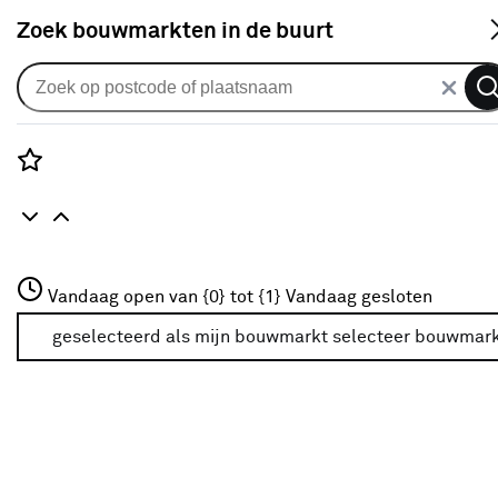
S
Zoek bouwmarkten in de buurt
Gordijnen
Gordijn Jack 1300 sweet
0
klantreview
review
Rozenstraat 3
Vandaag open van {0} tot {1}
Vandaag gesloten
3772JH Amersfoort
+31 01234567
geselecteerd als mijn bouwmarkt
selecteer bouwmar
Meer over deze bouwmarkt