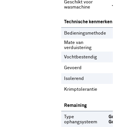
Geschikt voor
Ja
wasmachine
Technische kenmerken
Bedieningsmethode
Gee
Mate van
Lich
verduistering
Vochtbestendig
Nee
Gevoerd
Ja
N
Isolerend
Nee
Krimptolerantie
3 %
Remaining
Type
Gordijnr
ophangsysteem
Gordijn