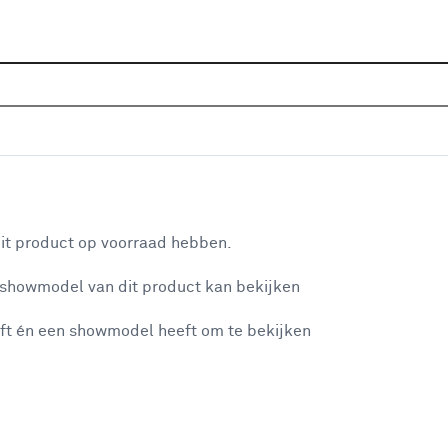
Home
Assortiment
Raamdecoratie
Gordijnen
G
ts 1995 pewter
aan je winkelwagen
it product op voorraad hebben.
v
 showmodel van dit product kan bekijken
v
ft én een showmodel heeft om te bekijken
1
2
misgegaan...
2
A
et niet mogelijke om meer exemplaren te bestellen.