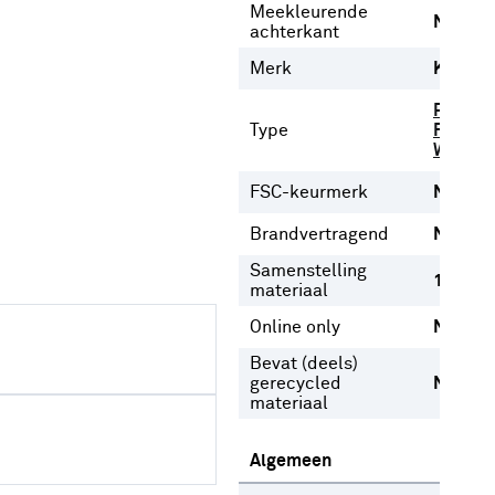
Meekleurende
Nee
achterkant
Merk
Karwei
Plooigo
Type
Ringgor
Wavego
FSC-keurmerk
Nee
Brandvertragend
Nee
Samenstelling
100% k
materiaal
Online only
Nee
Bevat (deels)
gerecycled
Nee
materiaal
Algemeen