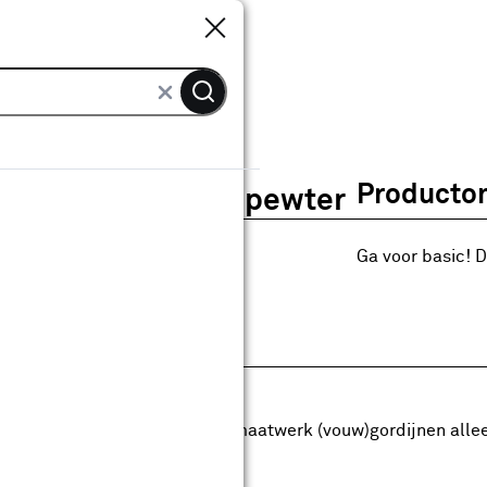
Sluiten
Sluiten
ordijn Frits 1995 pewter
Productom
Gordijn Frits 1995 pewter
0
klantreview
review
Ga voor basic! D
anaf
anaf 20.99
20
.
99
5.74
Met Club Karwei
5% korting vanaf 50.-
5% korting vanaf 50.- op alle maatwerk (vouw)gordijnen alle
anbieding t/m 16-08-2026