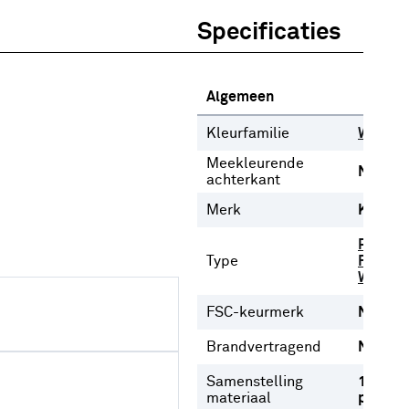
Specificaties
Algemeen
Kleurfamilie
Wit
Meekleurende
Nee
achterkant
Merk
Karwei
Plooigo
Type
Ringgor
Wavego
FSC-keurmerk
Nee
Brandvertragend
Nee
Samenstelling
100%
materiaal
polyest