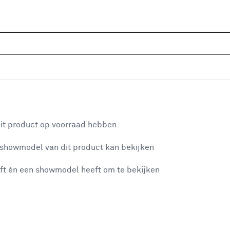
Home
Assortiment
Raamdecoratie
Gordijnen
G
1810 kh off white
aan je winkelwagen
it product op voorraad hebben.
 showmodel van dit product kan bekijken
v
ft én een showmodel heeft om te bekijken
v
3
misgegaan...
2
2
et niet mogelijke om meer exemplaren te bestellen.