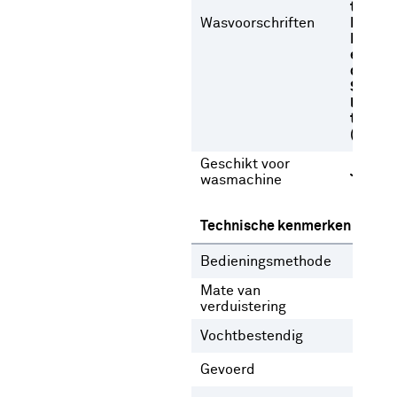
temper
Wasvoorschriften
Niet b
Niet dr
een
droogt
Strijke
lage
temper
(max 1
Geschikt voor
Ja
wasmachine
Technische kenmerken
Bedieningsmethode
Gee
Mate van
Inb
verduistering
Vochtbestendig
Nee
Gevoerd
Nee