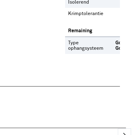
Isolerend
Nee
Krimptolerantie
1 %
Remaining
Type
Gordijnr
ophangsysteem
Gordijn