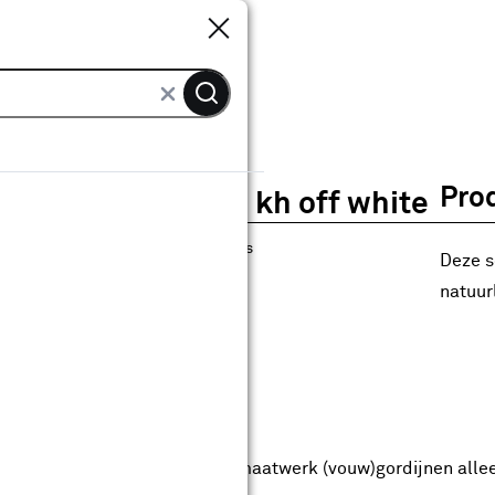
Sluiten
Sluiten
ordijn Boyd 1810 kh off white
Pro
Gordijn Boyd 1810 kh off white
3
klantreviews
reviews
Deze s
4.0
1
5
3
3
natuur
anaf
anaf 48.99
48
.
99
6.74
Met Club Karwei
5% korting vanaf 50.-
5% korting vanaf 50.- op alle maatwerk (vouw)gordijnen alle