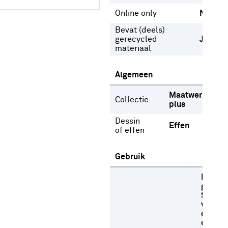
Online only
Nee
Bevat (deels)
gerecycled
Ja
materiaal
Algemeen
Maatwerk
Collectie
plus
Dessin
Effen
of effen
Gebruik
Fijne w
graden
Stome
versch
oplosm
op lag