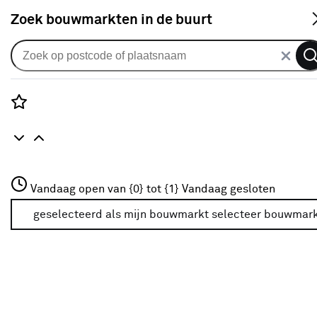
S
Zoek bouwmarkten in de buurt
Gordijnen
Gordijn Bodine 1844 Graphite
2
klantreviews
reviews
Rozenstraat 3
5.0
1
5
2
2
Vandaag open van {0} tot {1}
Vandaag gesloten
3772JH Amersfoort
+31 01234567
geselecteerd als mijn bouwmarkt
selecteer bouwmar
Meer over deze bouwmarkt