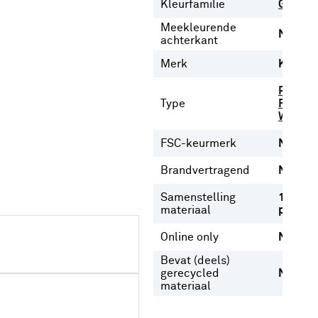
Kleurfamilie
Grijs
Meekleurende
Nee
achterkant
Merk
Karwei
Plooigo
Type
Ringgor
Wavego
FSC-keurmerk
Nee
Brandvertragend
Nee
Samenstelling
100%
materiaal
polyest
Online only
Nee
Bevat (deels)
gerecycled
Nee
materiaal