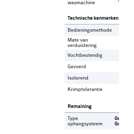
Ja
wasmachine
Technische kenmerken
Bedieningsmethode
Gee
Mate van
Lich
verduistering
Vochtbestendig
Nee
Gevoerd
Ja
N
Isolerend
Nee
Krimptolerantie
2 %
Remaining
Type
Gordijnr
ophangsysteem
Gordijn