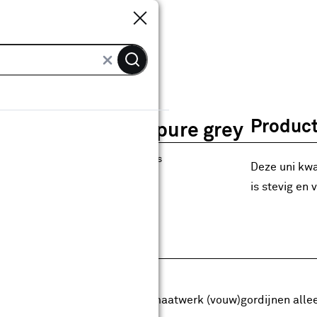
Sluiten
Sluiten
ordijn Alex 1472 pure grey
Product
Gordijn Alex 1472 pure grey
4
klantreviews
reviews
Deze uni kwal
5.0
1
5
4
4
is stevig en v
anaf
anaf 27.99
27
.
99
0.99
Met Club Karwei
5% korting vanaf 50.-
5% korting vanaf 50.- op alle maatwerk (vouw)gordijnen alle