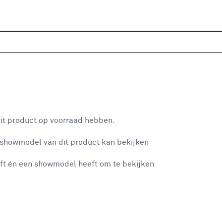
Home
Assortiment
Raamdecoratie
Gordijnen
G
 1472 pure grey
aan je winkelwagen
it product op voorraad hebben.
 showmodel van dit product kan bekijken
v
ft én een showmodel heeft om te bekijken
v
2
misgegaan...
2
2
et niet mogelijke om meer exemplaren te bestellen.