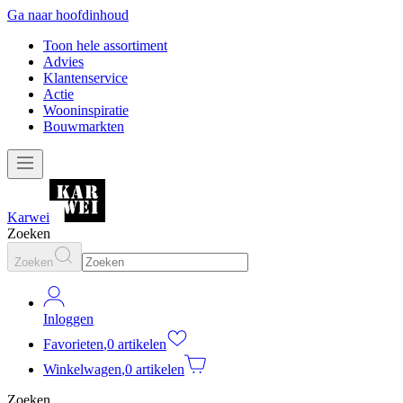
Ga naar hoofdinhoud
Toon hele assortiment
Advies
Klantenservice
Actie
Wooninspiratie
Bouwmarkten
Karwei
Zoeken
Zoeken
Inloggen
Favorieten
,
0 artikelen
Winkelwagen
,
0 artikelen
Zoeken