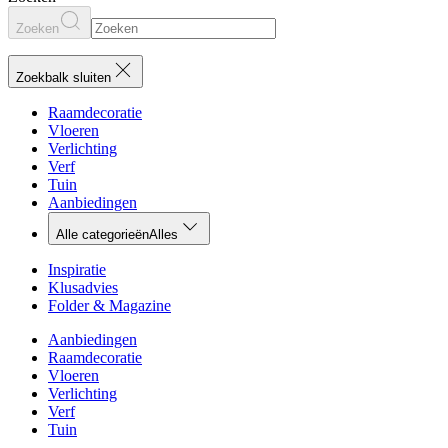
Zoeken
Zoekbalk sluiten
Raamdecoratie
Vloeren
Verlichting
Verf
Tuin
Aanbiedingen
Alle categorieën
Alles
Inspiratie
Klusadvies
Folder & Magazine
Aanbiedingen
Raamdecoratie
Vloeren
Verlichting
Verf
Tuin