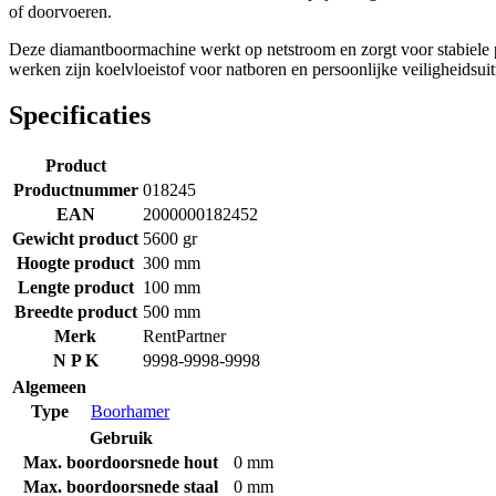
of doorvoeren.
Deze diamantboormachine werkt op netstroom en zorgt voor stabiele pre
werken zijn koelvloeistof voor natboren en persoonlijke veiligheidsuit
Specificaties
Product
Productnummer
018245
EAN
2000000182452
Gewicht product
5600 gr
Hoogte product
300 mm
Lengte product
100 mm
Breedte product
500 mm
Merk
RentPartner
N P K
9998-9998-9998
Algemeen
Type
Boorhamer
Gebruik
Max. boordoorsnede hout
0 mm
Max. boordoorsnede staal
0 mm