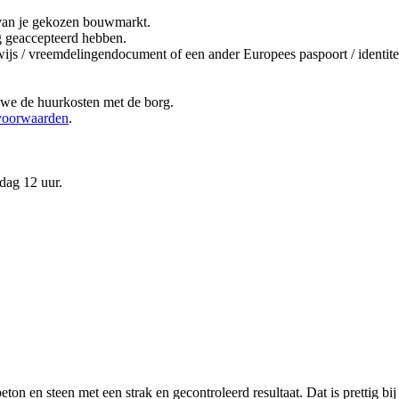
it van je gekozen bouwmarkt.
ng geaccepteerd hebben.
bewijs / vreemdelingendocument of een ander Europees paspoort / ident
 we de huurkosten met de borg.
voorwaarden
.
dag 12 uur.
en steen met een strak en gecontroleerd resultaat. Dat is prettig bij 