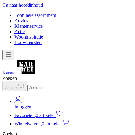
Ga naar hoofdinhoud
Toon hele assortiment
Advies
Klantenservice
Actie
Wooninspiratie
Bouwmarkten
Karwei
Zoeken
Zoeken
Inloggen
Favorieten
,
0 artikelen
Winkelwagen
,
0 artikelen
Zoeken