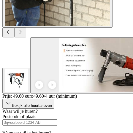
Prijs: 49.60 euro
49
.
60
/
4 uur (minimum)
Bekijk alle huurtarieven
Waar wil je huren?
Postcode of plaats
Wanneer wil je het huren?