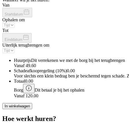
Van
Startdatum
Ophalen om
Tot
Einddatum
Uiterlijk terugbrengen om
Huurprijs
Dit verrekenen we met de borg bij het terugbrengen
Vanaf
49.60
Schadeafkoopregeling (10%)
0.00
Voor slechts een klein bedrag ben je beschermd tegen schade. 
Totaal
0.00
Borg
Dit betaal je bij het ophalen
Vanaf
120.00
In winkelwagen
Hoe werkt huren?