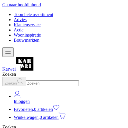
Ga naar hoofdinhoud
Toon hele assortiment
Advies
Klantenservice
Actie
Wooninspiratie
Bouwmarkten
Karwei
Zoeken
Zoeken
Inloggen
Favorieten
,
0 artikelen
Winkelwagen
,
0 artikelen
Zoeken