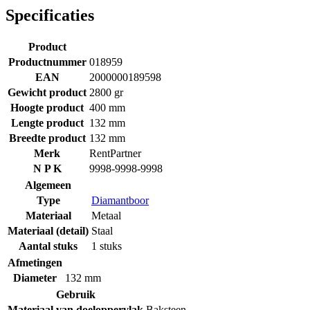
Specificaties
Product
Productnummer
018959
EAN
2000000189598
Gewicht product
2800 gr
Hoogte product
400 mm
Lengte product
132 mm
Breedte product
132 mm
Merk
RentPartner
N P K
9998-9998-9998
Algemeen
Type
Diamantboor
Materiaal
Metaal
Materiaal (detail)
Staal
Aantal stuks
1 stuks
Afmetingen
Diameter
132 mm
Gebruik
Materiaal van doeloppervlak
Baksteen