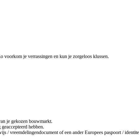
Zo voorkom je verrassingen en kun je zorgeloos klussen.
it van je gekozen bouwmarkt.
ng geaccepteerd hebben.
bewijs / vreemdelingendocument of een ander Europees paspoort / ident