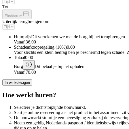
Tot
Einddatum
Uiterlijk terugbrengen om
Huurprijs
Dit verrekenen we met de borg bij het terugbrengen
Vanaf
36.00
Schadeafkoopregeling (10%)
0.00
Voor slechts een klein bedrag ben je beschermd tegen schade. 
Totaal
0.00
Borg
Dit betaal je bij het ophalen
Vanaf
70.00
In winkelwagen
Hoe werkt huren?
Selecteer je dichtstbijzijnde bouwmarkt.
Start je online reservering als het product in het assortiment z
De bouwmarkt stuurt je een bevestiging zodra zij de reserveri
Neem een geldig Nederlands paspoort / identiteitsbewijs / rij
tijdstip op te halen.