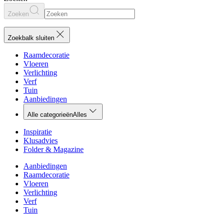
Zoeken
Zoekbalk sluiten
Raamdecoratie
Vloeren
Verlichting
Verf
Tuin
Aanbiedingen
Alle categorieën
Alles
Inspiratie
Klusadvies
Folder & Magazine
Aanbiedingen
Raamdecoratie
Vloeren
Verlichting
Verf
Tuin