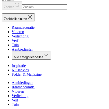
Zoeken
Zoekbalk sluiten
Raamdecoratie
Vloeren
Verlichting
Verf
Tuin
Aanbiedingen
Alle categorieën
Alles
Inspiratie
Klusadvies
Folder & Magazine
Aanbiedingen
Raamdecoratie
Vloeren
Verlichting
Verf
Tuin