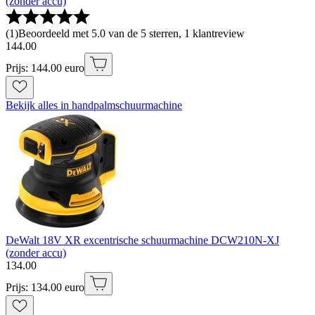
(zonder accu)
(
1
)
Beoordeeld met 5.0 van de 5 sterren, 1 klantreview
144
.
00
Prijs: 144.00 euro
Bekijk alles in handpalmschuurmachine
DeWalt 18V XR excentrische schuurmachine DCW210N-XJ
(zonder accu)
134
.
00
Prijs: 134.00 euro