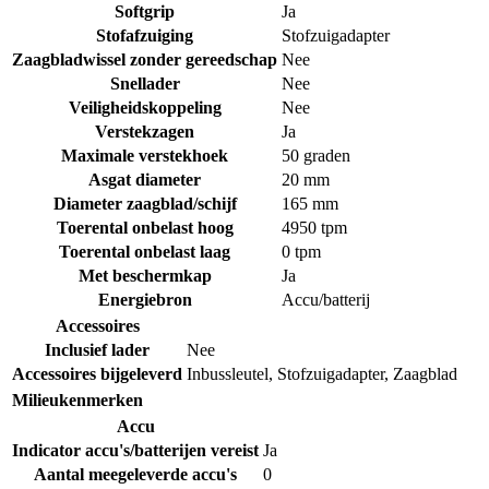
Softgrip
Ja
Stofafzuiging
Stofzuigadapter
Zaagbladwissel zonder gereedschap
Nee
Snellader
Nee
Veiligheidskoppeling
Nee
Verstekzagen
Ja
Maximale verstekhoek
50 graden
Asgat diameter
20 mm
Diameter zaagblad/schijf
165 mm
Toerental onbelast hoog
4950 tpm
Toerental onbelast laag
0 tpm
Met beschermkap
Ja
Energiebron
Accu/batterij
Accessoires
Inclusief lader
Nee
Accessoires bijgeleverd
Inbussleutel
,
Stofzuigadapter
,
Zaagblad
Milieukenmerken
Accu
Indicator accu's/batterijen vereist
Ja
Aantal meegeleverde accu's
0