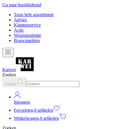
Ga naar hoofdinhoud
Toon hele assortiment
Advies
Klantenservice
Actie
Wooninspiratie
Bouwmarkten
Karwei
Zoeken
Zoeken
Inloggen
Favorieten
,
0 artikelen
Winkelwagen
,
0 artikelen
Zoeken