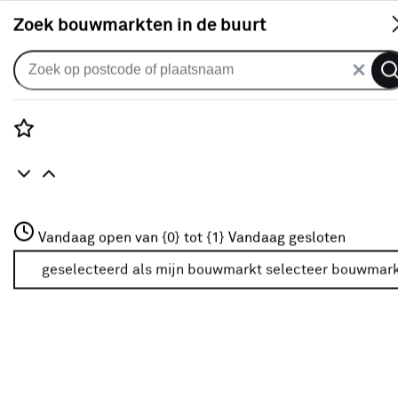
S
Zoek bouwmarkten in de buurt
Vouwgordijnen
CATCH vouwgordijn Elva 224013
linen
Rozenstraat 3
Vandaag open van {0} tot {1}
Vandaag gesloten
0
klantreview
review
3772JH Amersfoort
+31 01234567
geselecteerd als mijn bouwmarkt
selecteer bouwmar
Meer over deze bouwmarkt