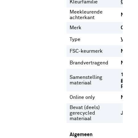
Kleurfamilie
Grijs
Meekleurende
Nee
achterkant
Merk
CATCH
Type
Vouwgo
FSC-keurmerk
Nee
Brandvertragend
Nee
100%
Samenstelling
gerecy
materiaal
polyest
Online only
Nee
Bevat (deels)
gerecycled
Ja
materiaal
Algemeen