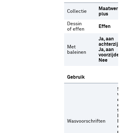
Maatwerk
Collectie
plus
Dessin
Effen
of effen
Ja, aan
achterzijde
Met
Ja, aan
baleinen
voorzijde
Nee
Gebruik
Stome
versch
oplosm
op lag
temper
Niet b
Wasvoorschriften
Niet dr
een
droogt