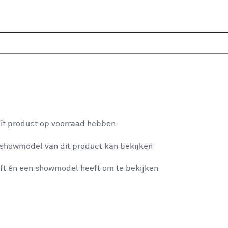
Home
Assortiment
Raamdecoratie
Vouwgordijnen
 Dolce 223555 natural
aan je winkelwagen
it product op voorraad hebben.
v
 showmodel van dit product kan bekijken
v
ft én een showmodel heeft om te bekijken
4
2
misgegaan...
2
A
et niet mogelijke om meer exemplaren te bestellen.