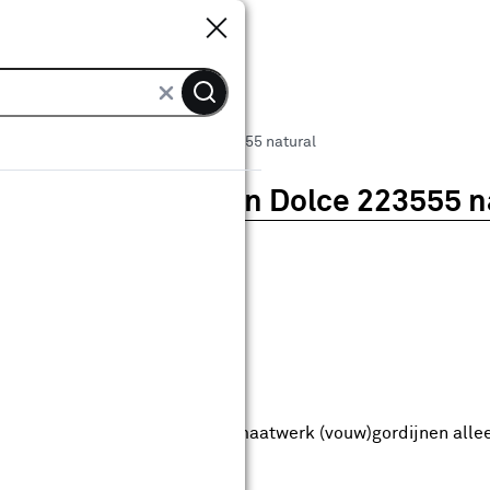
Sluiten
Sluiten
CATCH vouwgordijn Dolce 223555 natural
CATCH vouwgordijn Dolce 223555 n
0
klantreview
review
anaf
anaf 62.99
62
.
99
7.24
Met Club Karwei
5% korting vanaf 50.-
5% korting vanaf 50.- op alle maatwerk (vouw)gordijnen alle
anbieding t/m 16-08-2026