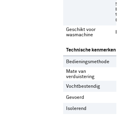
Strijke
lage
temper
(max 1
Geschikt voor
Nee
wasmachine
Technische kenmerken
Bedieningsmethode
Gee
Mate van
Inb
verduistering
Vochtbestendig
Nee
Gevoerd
Ja
N
Isolerend
Nee