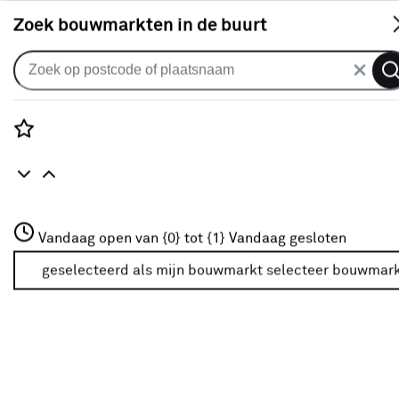
S
Zoek bouwmarkten in de buurt
Vouwgordijnen
CATCH vouwgordijn Dolce
223553 ivory
Rozenstraat 3
Vandaag open van {0} tot {1}
Vandaag gesloten
0
klantreview
review
3772JH Amersfoort
+31 01234567
geselecteerd als mijn bouwmarkt
selecteer bouwmar
Meer over deze bouwmarkt