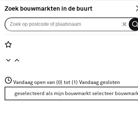
S
Zoek bouwmarkten in de buurt
Gordijnen
CATCH gordijn Vittel 223060
elephant
Rozenstraat 3
Vandaag open van {0} tot {1}
Vandaag gesloten
0
klantreview
review
3772JH Amersfoort
+31 01234567
geselecteerd als mijn bouwmarkt
selecteer bouwmar
Meer over deze bouwmarkt