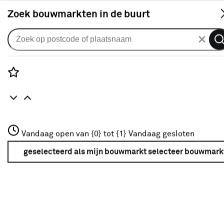
S
Zoek bouwmarkten in de buurt
Gordijnen
CATCH gordijn Vittel 223051
beige
Rozenstraat 3
Vandaag open van {0} tot {1}
Vandaag gesloten
0
klantreview
review
3772JH Amersfoort
+31 01234567
geselecteerd als mijn bouwmarkt
selecteer bouwmark
Meer over deze bouwmarkt