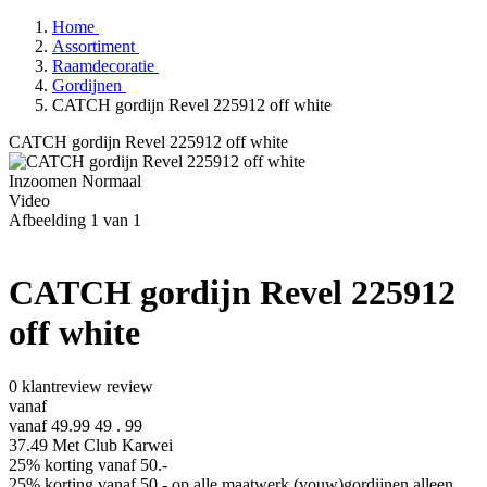
Home
Assortiment
Raamdecoratie
Gordijnen
CATCH gordijn Revel 225912 off white
CATCH gordijn Revel 225912 off white
Inzoomen
Normaal
Video
Afbeelding
1
van
1
CATCH gordijn Revel 225912
off white
0
klantreview
review
vanaf
vanaf 49.99
49
.
99
37.49
Met Club Karwei
25% korting vanaf 50.-
25% korting vanaf 50.- op alle maatwerk (vouw)gordijnen alleen