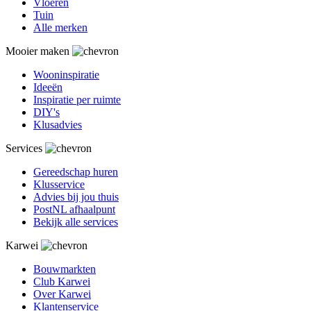
Vloeren
Tuin
Alle merken
Mooier maken
Wooninspiratie
Ideeën
Inspiratie per ruimte
DIY's
Klusadvies
Services
Gereedschap huren
Klusservice
Advies bij jou thuis
PostNL afhaalpunt
Bekijk alle services
Karwei
Bouwmarkten
Club Karwei
Over Karwei
Klantenservice