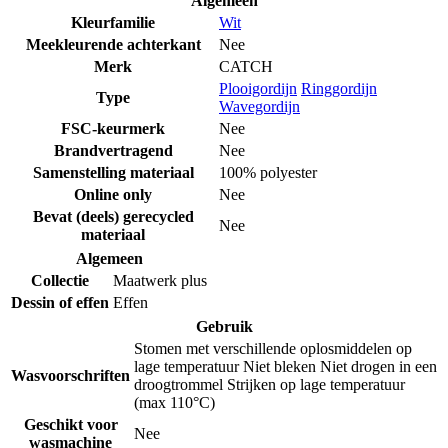
Algemeen
Kleurfamilie
Wit
Meekleurende achterkant
Nee
Merk
CATCH
Plooigordijn
Ringgordijn
Type
Wavegordijn
FSC-keurmerk
Nee
Brandvertragend
Nee
Samenstelling materiaal
100% polyester
Online only
Nee
Bevat (deels) gerecycled
Nee
materiaal
Algemeen
Collectie
Maatwerk plus
Dessin of effen
Effen
Gebruik
Stomen met verschillende oplosmiddelen op
lage temperatuur
Niet bleken
Niet drogen in een
Wasvoorschriften
droogtrommel
Strijken op lage temperatuur
(max 110°C)
Geschikt voor
Nee
wasmachine