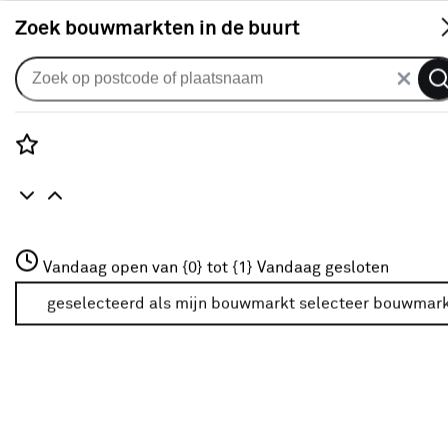
S
Zoek bouwmarkten in de buurt
Gordijnen
CATCH gordijn Magnet 212045
zilver
Rozenstraat 3
Vandaag open van {0} tot {1}
Vandaag gesloten
0
klantreview
review
3772JH Amersfoort
+31 01234567
geselecteerd als mijn bouwmarkt
selecteer bouwmar
Meer over deze bouwmarkt