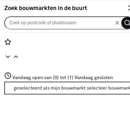
S
Zoek bouwmarkten in de buurt
Gordijnen
CATCH gordijn Leader 220353
linen
Rozenstraat 3
Vandaag open van {0} tot {1}
Vandaag gesloten
0
klantreview
review
3772JH Amersfoort
+31 01234567
geselecteerd als mijn bouwmarkt
selecteer bouwmar
Meer over deze bouwmarkt