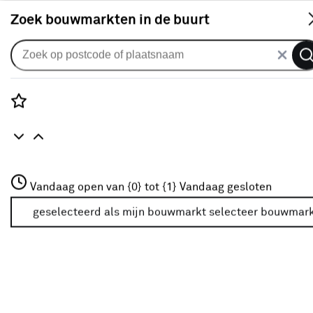
S
Zoek bouwmarkten in de buurt
Gordijnen
CATCH gordijn Grappa 224317
forest
Rozenstraat 3
Vandaag open van {0} tot {1}
Vandaag gesloten
0
klantreview
review
3772JH Amersfoort
+31 01234567
geselecteerd als mijn bouwmarkt
selecteer bouwmar
Meer over deze bouwmarkt