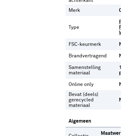
achterkant
Merk
CATCH
Plooigo
Type
Ringgor
Wavego
FSC-keurmerk
Nee
Brandvertragend
Nee
Samenstelling
100%
materiaal
polyest
Online only
Nee
Bevat (deels)
gerecycled
Nee
materiaal
Algemeen
Maatwerk