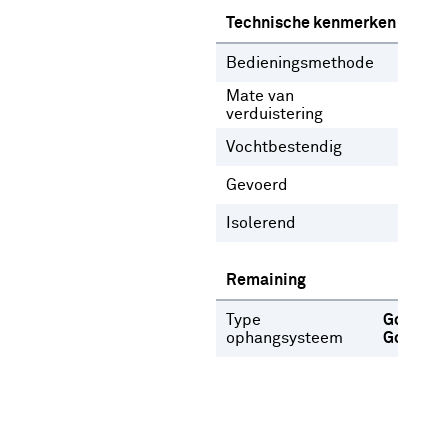
Technische kenmerken
Bedieningsmethode
Gee
Mate van
Inb
verduistering
Vochtbestendig
Nee
Gevoerd
Ja
N
Isolerend
Nee
Remaining
Type
Gordijnr
ophangsysteem
Gordijn