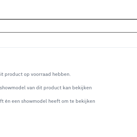
Home
Assortiment
Raamdecoratie
Gordijnen
C
ement 222325 natural
aan je winkelwagen
it product op voorraad hebben.
v
 showmodel van dit product kan bekijken
v
ft én een showmodel heeft om te bekijken
6
2
misgegaan...
2
A
et niet mogelijke om meer exemplaren te bestellen.