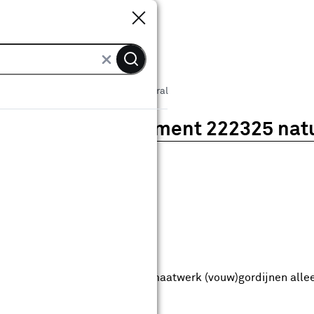
Sluiten
Sluiten
ATCH gordijn Element 222325 natural
CATCH gordijn Element 222325 nat
0
klantreview
review
anaf
anaf 89.99
89
.
99
7.49
Met Club Karwei
5% korting vanaf 50.-
5% korting vanaf 50.- op alle maatwerk (vouw)gordijnen alle
anbieding t/m 16-08-2026