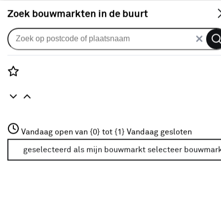
S
Zoek bouwmarkten in de buurt
Gordijnen
CATCH gordijn Aura 224354
rouge
Rozenstraat 3
Vandaag open van {0} tot {1}
Vandaag gesloten
0
klantreview
review
3772JH Amersfoort
+31 01234567
geselecteerd als mijn bouwmarkt
selecteer bouwmar
Meer over deze bouwmarkt