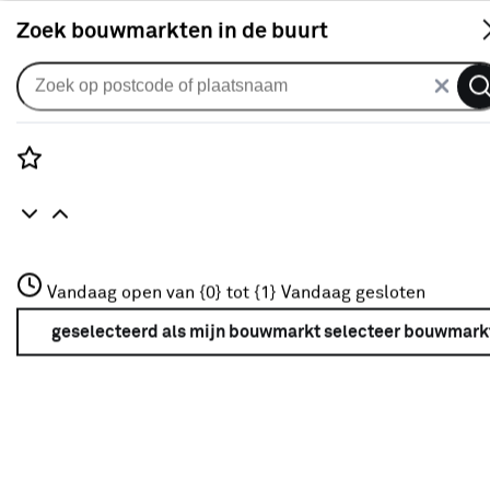
S
Zoek bouwmarkten in de buurt
Gordijnen
CATCH gordijn Aura 224350 ivory
0
klantreview
review
Rozenstraat 3
Vandaag open van {0} tot {1}
Vandaag gesloten
3772JH Amersfoort
+31 01234567
geselecteerd als mijn bouwmarkt
selecteer bouwmark
Meer over deze bouwmarkt