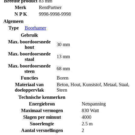
Breedte product
83 mm
Merk
RentPartner
N P K
9998-9998-9998
Algemeen
Type
Boorhamer
Gebruik
Max. boordoorsnede
30 mm
hout
Max. boordoorsnede
13 mm
staal
Max. boordoorsnede
68 mm
steen
Functies
Boren
Materiaal van
Beton
,
Hout
,
Kunststof
,
Metaal
,
Staal
,
doeloppervlak
Steen
Technische kenmerken
Energiebron
Netspanning
Maximaal vermogen
830 Watt
Slagen per minuut
4000
Snoerlengte
2.5 m
Aantal versnellingen
2