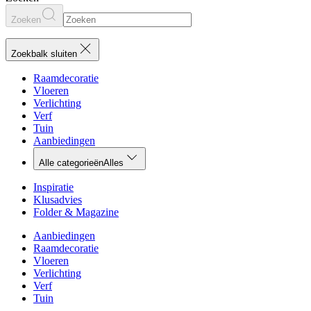
Zoeken
Zoekbalk sluiten
Raamdecoratie
Vloeren
Verlichting
Verf
Tuin
Aanbiedingen
Alle categorieën
Alles
Inspiratie
Klusadvies
Folder & Magazine
Aanbiedingen
Raamdecoratie
Vloeren
Verlichting
Verf
Tuin