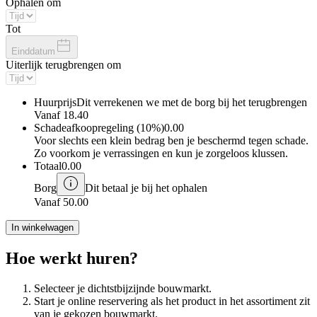
Ophalen om
Tot
Einddatum
Uiterlijk terugbrengen om
Huurprijs
Dit verrekenen we met de borg bij het terugbrengen
Vanaf
18.40
Schadeafkoopregeling (10%)
0.00
Voor slechts een klein bedrag ben je beschermd tegen schade.
Zo voorkom je verrassingen en kun je zorgeloos klussen.
Totaal
0.00
Borg
Dit betaal je bij het ophalen
Vanaf
50.00
In winkelwagen
Hoe werkt huren?
Selecteer je dichtstbijzijnde bouwmarkt.
Start je online reservering als het product in het assortiment zit
van je gekozen bouwmarkt.