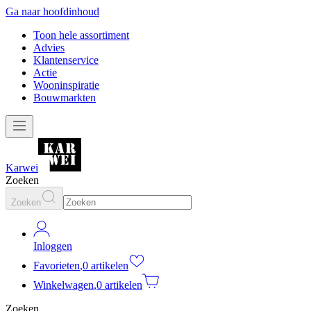
Ga naar hoofdinhoud
Toon hele assortiment
Advies
Klantenservice
Actie
Wooninspiratie
Bouwmarkten
Karwei
Zoeken
Zoeken
Inloggen
Favorieten
,
0 artikelen
Winkelwagen
,
0 artikelen
Zoeken