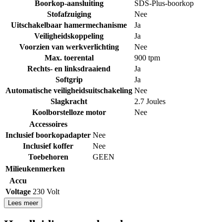
Boorkop-aansluiting
SDS-Plus-boorkop
Stofafzuiging
Nee
Uitschakelbaar hamermechanisme
Ja
Veiligheidskoppeling
Ja
Voorzien van werkverlichting
Nee
Max. toerental
900 tpm
Rechts- en linksdraaiend
Ja
Softgrip
Ja
Automatische veiligheidsuitschakeling
Nee
Slagkracht
2.7 Joules
Koolborstelloze motor
Nee
Accessoires
Inclusief boorkopadapter
Nee
Inclusief koffer
Nee
Toebehoren
GEEN
Milieukenmerken
Accu
Voltage
230 Volt
Lees meer