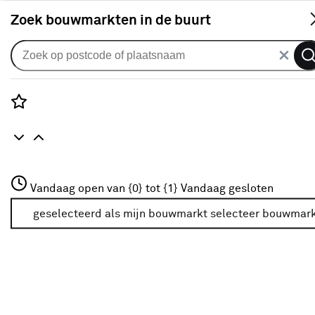
S
Zoek bouwmarkten in de buurt
Legbenodigdheden & onderhoud
Verkrijgbaarheid
Rozenstraat 3
Vandaag open van {0} tot {1}
Vandaag gesloten
3772JH Amersfoort
Verkrijgbaarheid
+31 01234567
geselecteerd als mijn bouwmarkt
selecteer bouwmar
Meer over deze bouwmarkt
Je ziet alleen de filters die werken voor de producten die
in de lijst staan. Bij Karwei kan je filteren op
- Online kopen
- Op voorraad bij je geselecteerde bouwmarkt