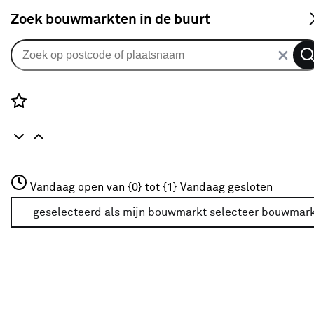
S
Zoek bouwmarkten in de buurt
Schildersbenodigdheden
Verkrijgbaarheid
Rozenstraat 3
Vandaag open van {0} tot {1}
Vandaag gesloten
3772JH Amersfoort
Verkrijgbaarheid
+31 01234567
geselecteerd als mijn bouwmarkt
selecteer bouwmar
Meer over deze bouwmarkt
Je ziet alleen de filters die werken voor de producten die
in de lijst staan. Bij Karwei kan je filteren op
- Online kopen
- Op voorraad bij je geselecteerde bouwmarkt