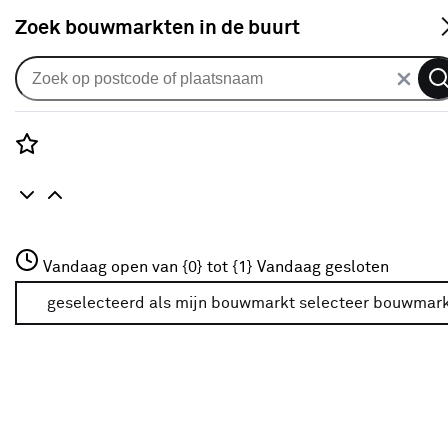
S
Zoek bouwmarkten in de buurt
Lakken
Verkrijgbaarheid
Rozenstraat 3
Vandaag open van {0} tot {1}
Vandaag gesloten
3772JH Amersfoort
Verkrijgbaarheid
+31 01234567
geselecteerd als mijn bouwmarkt
selecteer bouwmar
Meer over deze bouwmarkt
Je ziet alleen de filters die werken voor de producten die
in de lijst staan. Bij Karwei kan je filteren op
- Online kopen
- Op voorraad bij je geselecteerde bouwmarkt