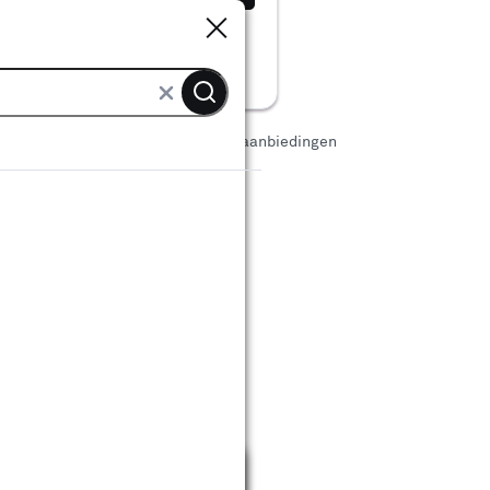
Sluiten
Sluiten
erhoud
Dieren
Diervoeding aanbiedingen
eding aanbiedingen
Sluiten