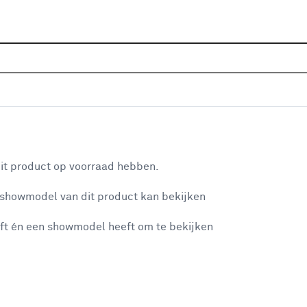
Sluiten
 aanbiedingen
Home
Assortiment
Aanbiedingen
Tuin
Tuinond
Diervoeding aanbiedingen
aan je winkelwagen
it product op voorraad hebben.
Filter
 showmodel van dit product kan bekijken
n je winkelwagen:
✕
ft én een showmodel heeft om te bekijken
Geen resultaten onder categorie diervo
misgegaan...
Verwijder alle filters
of pas de filters aan.