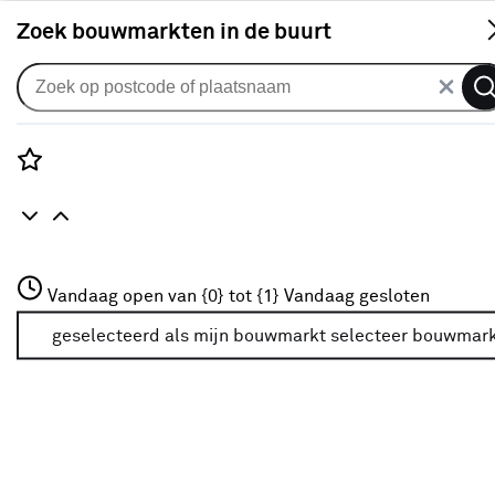
S
Zoek bouwmarkten in de buurt
Tuin
Categorie
Rozenstraat 3
Vandaag open van {0} tot {1}
Vandaag gesloten
3772JH Amersfoort
Tuinhuizen
(54)
+31 01234567
geselecteerd als mijn bouwmarkt
selecteer bouwmar
Meer over deze bouwmarkt
Tuinkassen
(13)
Verkrijgbaarheid