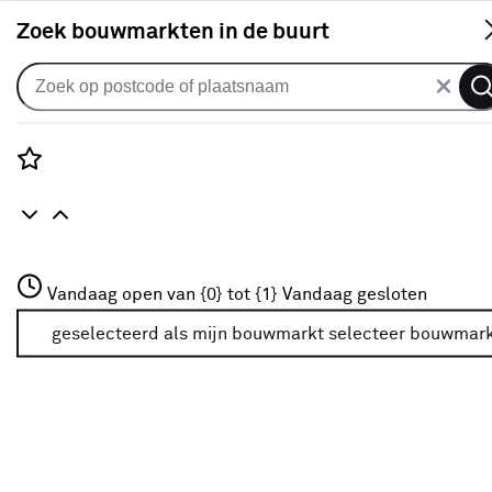
S
Zoek bouwmarkten in de buurt
Parasols & partytenten
Verkrijgbaarheid
Rozenstraat 3
Vandaag open van {0} tot {1}
Vandaag gesloten
3772JH Amersfoort
Verkrijgbaarheid
+31 01234567
geselecteerd als mijn bouwmarkt
selecteer bouwmar
Meer over deze bouwmarkt
Je ziet alleen de filters die werken voor de producten die
in de lijst staan. Bij Karwei kan je filteren op
- Online kopen
- Op voorraad bij je geselecteerde bouwmarkt