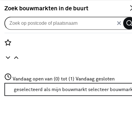
S
Zoek bouwmarkten in de buurt
Deurbeslag
Verkrijgbaarheid
Rozenstraat 3
Vandaag open van {0} tot {1}
Vandaag gesloten
3772JH Amersfoort
Verkrijgbaarheid
+31 01234567
geselecteerd als mijn bouwmarkt
selecteer bouwmar
Meer over deze bouwmarkt
Je ziet alleen de filters die werken voor de producten die
in de lijst staan. Bij Karwei kan je filteren op
- Online kopen
- Op voorraad bij je geselecteerde bouwmarkt