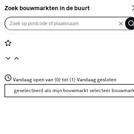
S
Zoek bouwmarkten in de buurt
Speciale reinigingsmiddelen
Verkrijgbaarheid
Rozenstraat 3
Vandaag open van {0} tot {1}
Vandaag gesloten
3772JH Amersfoort
Verkrijgbaarheid
+31 01234567
geselecteerd als mijn bouwmarkt
selecteer bouwmar
Meer over deze bouwmarkt
Je ziet alleen de filters die werken voor de producten die
in de lijst staan. Bij Karwei kan je filteren op
- Online kopen
- Op voorraad bij je geselecteerde bouwmarkt