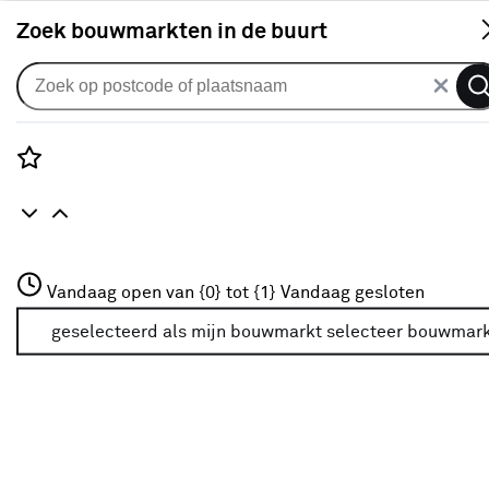
S
Zoek bouwmarkten in de buurt
Meubel- & timmerpanelen
Verkrijgbaarheid
Rozenstraat 3
Vandaag open van {0} tot {1}
Vandaag gesloten
3772JH Amersfoort
Verkrijgbaarheid
+31 01234567
geselecteerd als mijn bouwmarkt
selecteer bouwmar
Meer over deze bouwmarkt
Je ziet alleen de filters die werken voor de producten die
in de lijst staan. Bij Karwei kan je filteren op
- Online kopen
- Op voorraad bij je geselecteerde bouwmarkt