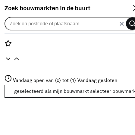
S
Zoek bouwmarkten in de buurt
Hout
Verkrijgbaarheid
Rozenstraat 3
Vandaag open van {0} tot {1}
Vandaag gesloten
3772JH Amersfoort
Verkrijgbaarheid
+31 01234567
geselecteerd als mijn bouwmarkt
selecteer bouwmar
Meer over deze bouwmarkt
Je ziet alleen de filters die werken voor de producten die
in de lijst staan. Bij Karwei kan je filteren op
- Online kopen
- Op voorraad bij je geselecteerde bouwmarkt