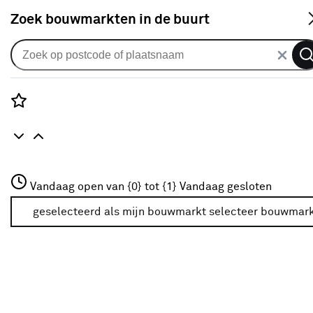
S
Zoek bouwmarkten in de buurt
Klusbenodigdheden
Verkrijgbaarheid
Rozenstraat 3
Vandaag open van {0} tot {1}
Vandaag gesloten
3772JH Amersfoort
Verkrijgbaarheid
+31 01234567
geselecteerd als mijn bouwmarkt
selecteer bouwmar
Meer over deze bouwmarkt
Je ziet alleen de filters die werken voor de producten die
in de lijst staan. Bij Karwei kan je filteren op
- Online kopen
- Op voorraad bij je geselecteerde bouwmarkt